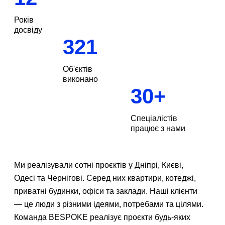
Років
досвіду
321
Об'єктів
виконано
30
+
Спеціалістів
працює з нами
Замовити
дзвінок
Ми реалізували сотні проєктів у Дніпрі, Києві,
Одесі та Чернігові. Серед них квартири, котеджі,
приватні будинки, офіси та заклади. Наші клієнти
Також ви можете зв'язатися з нами, зателефонувавши за
відповідним номером телефону (із зазначених на сайті) або
— це люди з різними ідеями, потребами та цілями.
електронною поштою.
Команда BESPOKE реалізує проєкти будь-яких