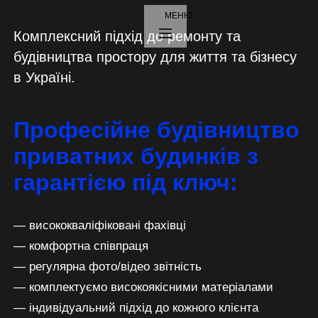
МЕНЮ
Офіс
Комплексний підхід до ремонту та
вул. Грушевського, 48
будівництва простору для життя та бізнесу
в Україні.
м. Дніпро, Україна
Професійне будівництво
Для клієнтів
приватних будинків з
+380 (67) 563 53 06
гарантією під ключ:
workspace.efficient@gmail.com
― висококваліфіковані фахівці
Для співпраці
― комфортна співпраця
+380 (67) 828 76 75
― регулярна фото/відео звітність
― комплектуємо високоякісними матеріалами
workspace.supplying@gmail.com
― індивідуальний підхід до кожного клієнта