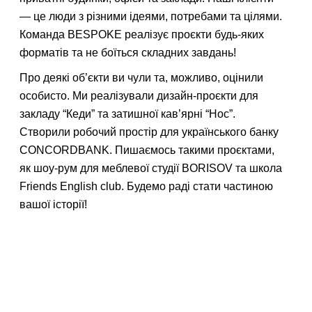
— це люди з різними ідеями, потребами та цілями.
Також ви можете зв'язатися з нами, зателефонувавши за
відповідним номером телефону (із зазначених на сайті) або
Команда BESPOKE реалізує проєкти будь-яких
електронною поштою.
форматів та не боїться складних завдань!
Про деякі об’єкти ви чули та, можливо, оцінили
особисто. Ми реалізували дизайн-проєкти для
закладу “Кеди” та затишної кав’ярні “Нос”.
Створили робочий простір для українського банку
CONCORDBANK. Пишаємось такими проєктами,
як шоу-рум для меблевої студії BORISOV та школа
Friends English club. Будемо раді стати частиною
вашої історії!