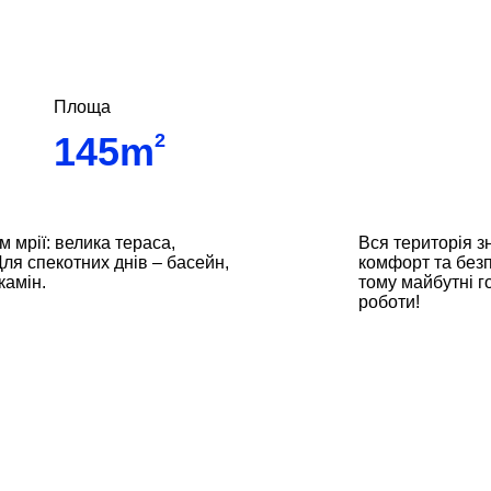
Площа
145m
2
 мрії: велика тераса,
Вся територія з
Для спекотних днів – басейн,
комфорт та безп
камін.
тому майбутні г
роботи!