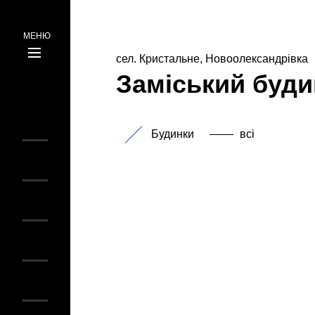
МЕНЮ
сел. Кристальне, Новоолександрівка
ru
Заміський буди
ua
Будинки
всі