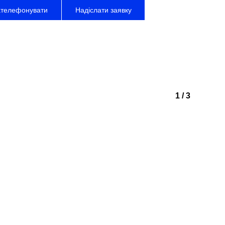
ателефонувати
Надіслати заявку
Грушевського, 48
іпро, Україна
1
/
3
лієнтів
(67) 563 53 06
pace.efficient@gmail.com
півпраці
(67) 828 76 75