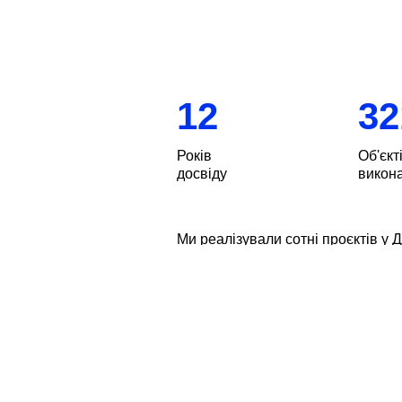
12
32
Років
Об'єкт
досвіду
викон
Ми реалізували сотні проєктів у Д
них квартири, котеджі, приватні б
це люди з різними ідеями, потр
реалізує проєкти будь-яких форма
Про деякі об’єкти ви чули та, мо
дизайн-проєкти для закладу “Кеди
робочий простір для українськ