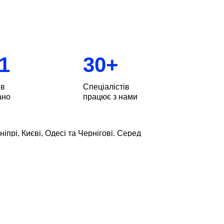
1
30
+
ів
Спеціалістів
ано
працює з нами
ніпрі, Києві, Одесі та Чернігові. Серед
удинки, офіси та заклади. Наші клієнти —
ебами та цілями. Команда BESPOKE
тів та не боїться складних завдань!
жливо, оцінили особисто. Ми реалізували
” та затишної кав’ярні “Нос”. Створили
ого банку CONCORDBANK. Пишаємось