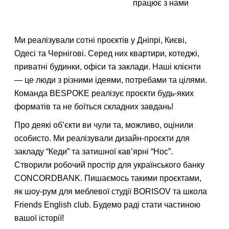
працює з нами
Ми реалізували сотні проєктів у Дніпрі, Києві,
Одесі та Чернігові. Серед них квартири, котеджі,
приватні будинки, офіси та заклади. Наші клієнти
— це люди з різними ідеями, потребами та цілями.
Команда BESPOKE реалізує проєкти будь-яких
Замовити
дзвінок
форматів та не боїться складних завдань!
Про деякі об’єкти ви чули та, можливо, оцінили
Також ви можете зв'язатися з нами, зателефонувавши за
особисто. Ми реалізували дизайн-проєкти для
відповідним номером телефону (із зазначених на сайті) або
електронною поштою.
закладу “Кеди” та затишної кав’ярні “Нос”.
Створили робочий простір для українського банку
CONCORDBANK. Пишаємось такими проєктами,
як шоу-рум для меблевої студії BORISOV та школа
Friends English club. Будемо раді стати частиною
вашої історії!