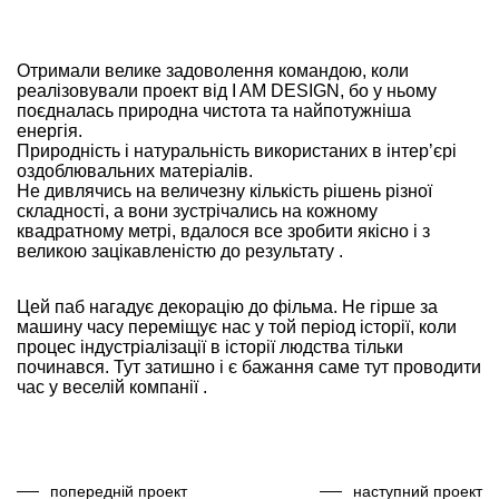
Отримали велике задоволення командою, коли
реалізовували проект від I AM DESIGN, бо у ньому
поєдналась природна чистота та найпотужніша
енергія.
Природність і натуральність використаних в інтер’єрі
оздоблювальних матеріалів.
Не дивлячись на величезну кількість рішень різної
складності, а вони зустрічались на кожному
квадратному метрі, вдалося все зробити якісно і з
великою зацікавленістю до результату .
Цей паб нагадує декорацію до фільма. Не гірше за
машину часу переміщує нас у той період історії, коли
процес індустріалізації в історії людства тільки
починався. Тут затишно і є бажання саме тут проводити
час у веселій компанії .
попередній проект
наступний проект