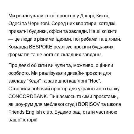
Також ви можете зв'язатися з нами, зателефонувавши за
відповідним номером телефону (із зазначених на сайті) або
Ми реалізували сотні проєктів у Дніпрі, Києві,
електронною поштою.
Одесі та Чернігові. Серед них квартири, котеджі,
приватні будинки, офіси та заклади. Наші клієнти
— це люди з різними ідеями, потребами та цілями.
Команда BESPOKE реалізує проєкти будь-яких
форматів та не боїться складних завдань!
Про деякі об’єкти ви чули та, можливо, оцінили
особисто. Ми реалізували дизайн-проєкти для
закладу “Кеди” та затишної кав’ярні “Нос”.
Створили робочий простір для українського банку
CONCORDBANK. Пишаємось такими проєктами,
як шоу-рум для меблевої студії BORISOV та школа
Friends English club. Будемо раді стати частиною
вашої історії!