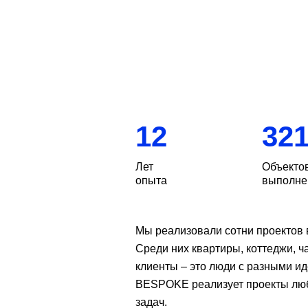
work
12
32
Лет
Объекто
опыта
выполне
Мы реализовали сотни проектов в
Среди них квартиры, коттеджи, 
клиенты – это люди с разными и
BESPOKE реализует проекты люб
задач.