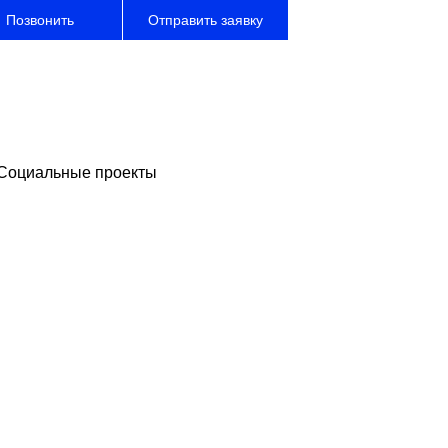
Позвонить
Отправить заявку
с
рушевского, 48
епр, Украина
Социальные проекты
клиентов
(67) 563 53 06
pace.efficient@gmail.com
сотрудничества
(67) 828 76 75