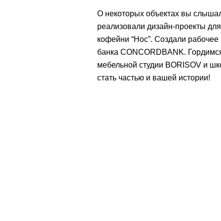
О некоторых объектах вы слышал
реализовали дизайн-проекты для
кофейни “Нос”. Создали рабочее 
банка CONCORDBANK. Гордимся т
мебельной студии BORISOV и школ
стать частью и вашей истории!
ожете связаться с нами, позвонив по подходящему
За
фона (из указанных на сайте) или по электронной
з