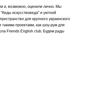
и и, возможно, оценили лично. Мы
 “Кеды искусствоведа” и уютной
пространство для крупного украинского
акими проектами, как шоу-рум для
а Friends English club. Будем рады
казать
вонок