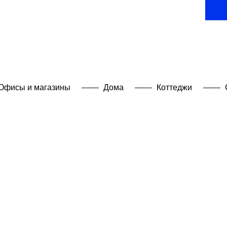
Офи
ул. Г
г. Дн
Офисы и магазины
Дома
Коттеджи
Для 
+380 
works
Для 
+380 