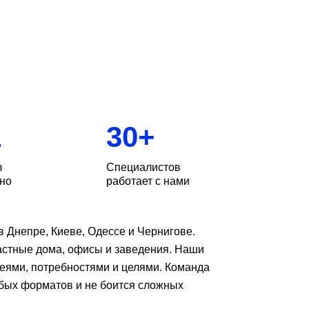
space.supplying@gmail.com
1
30
+
в
Специалистов
но
работает с нами
 Днепре, Киеве, Одессе и Чернигове.
частные дома, офисы и заведения. Наши
деями, потребностями и целями. Команда
ых форматов и не боится сложных