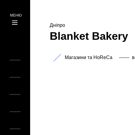
МЕНЮ
Дніпро
ru
Blanket Bakery
ua
Магазини та HoReCa
в