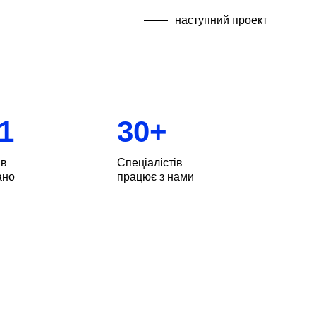
наступний проект
1
30
+
ів
Спеціалістів
ано
працює з нами
ніпрі, Києві, Одесі та Чернігові. Серед
удинки, офіси та заклади. Наші клієнти —
ебами та цілями. Команда BESPOKE
тів та не боїться складних завдань!
жливо, оцінили особисто. Ми реалізували