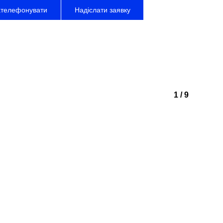
ателефонувати
Надіслати заявку
Грушевського, 48
іпро, Україна
1
/
9
лієнтів
(67) 563 53 06
pace.efficient@gmail.com
півпраці
(67) 828 76 75