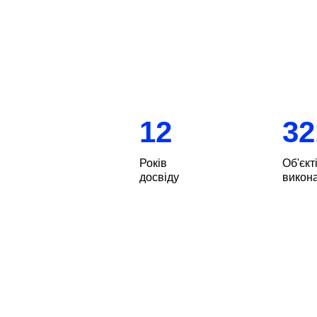
12
32
Років
Об'єкт
досвіду
викон
Ми реалізували сотні проєктів у Д
них квартири, котеджі, приватні б
це люди з різними ідеями, потр
реалізує проєкти будь-яких форма
Про деякі об’єкти ви чули та, мо