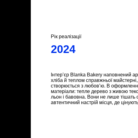
Рік реалізації
2024
Інтер’єр Blanka Bakery наповнений а
хліба й теплом справжньої майстерні,
створюється з любов’ю. В оформленн
матеріали: тепле дерево з живою текс
льон і бавовна. Вони не лише тішать о
автентичний настрій місця, де цінують