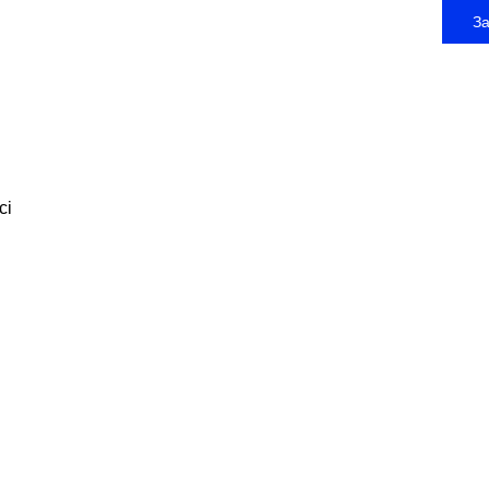
З
Офіс
вул. 
м. Дн
сі
Для к
+380 
works
Для с
+380 