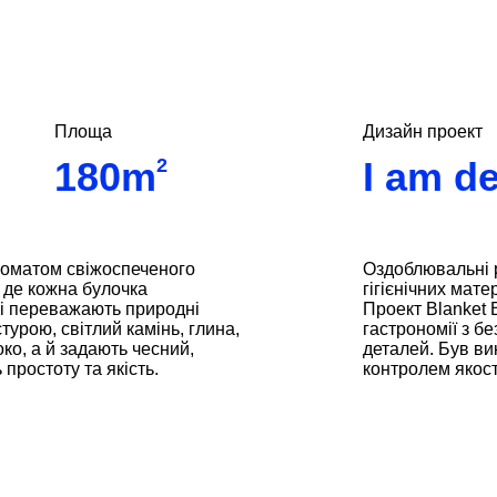
Площа
Дизайн проект
180m
2
I am d
роматом свіжоспеченого
Оздоблювальні р
 де кожна булочка
гігієнічних мате
і переважають природні
Проект Blanket 
турою, світлий камінь, глина,
гастрономії з б
ко, а й задають чесний,
деталей. Був ви
 простоту та якість.
контролем якост