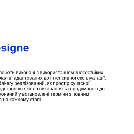
esigne
оботи виконані з використанням зносостійких і
ріалів, адаптованих до інтенсивної експлуатації.
Bakery реалізований, як простір сучасної
ездоганною якістю виконання та продуманою до
конаний у встановлені терміни з повним
і на кожному етапі