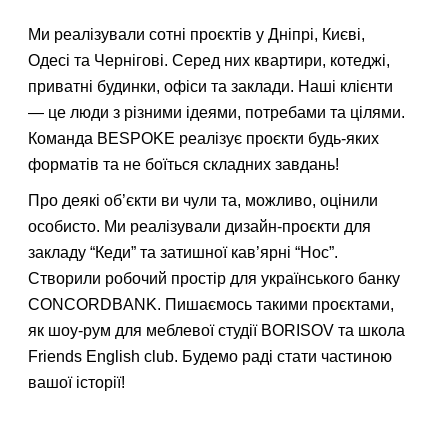
Також ви можете зв'язатися з нами, зателефонувавши за
відповідним номером телефону (із зазначених на сайті) або
Ми реалізували сотні проєктів у Дніпрі, Києві,
електронною поштою.
Одесі та Чернігові. Серед них квартири, котеджі,
приватні будинки, офіси та заклади. Наші клієнти
— це люди з різними ідеями, потребами та цілями.
Команда BESPOKE реалізує проєкти будь-яких
форматів та не боїться складних завдань!
Про деякі об’єкти ви чули та, можливо, оцінили
особисто. Ми реалізували дизайн-проєкти для
закладу “Кеди” та затишної кав’ярні “Нос”.
Створили робочий простір для українського банку
CONCORDBANK. Пишаємось такими проєктами,
як шоу-рум для меблевої студії BORISOV та школа
Friends English club. Будемо раді стати частиною
вашої історії!