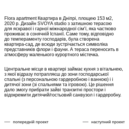
Flora apartment Квартира в Дніпрі, площею 153 м2,
2020 р. Дизайн SVOYA studio з затишною терасою
для яскравої і гарної міжнародної сім’ї, яка частково
проживає в сонячній Іспанії. Саме тому, відповідно
до темпераменту господарів, була створена
квартира-сад, де всюди зустрічається символіка
представників флори і фауни. А тераса переносить в
атмосферу маленького курортного містечка.
Центральне місце в квартирі займає кухня з вітальнею,
з якої відразу потрапляєш до зони господарської
спальні (з персональною гардеробною і ванною) і і
дитячої зони (зі спальнями та ігровою). Це рішення
дало змогу прибрати зайві транзитні простори і
відокремити дитячий/гостьовий санвузол і гардеробну.
попередній проект
наступний проект