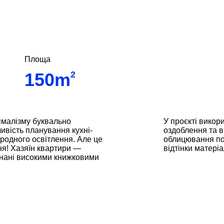
Площа
150m
2
імалізму буквально
У проєкті викор
вість планування кухні-
оздоблення та в
риродного освітлення. Але це
облицювання пов
я! Хазяїн квартири —
відтінки матері
аднані високими книжковими