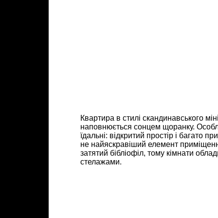
Квартира в стилі скандинавського мін
наповнюється сонцем щоранку. Особли
їдальні: відкритий простір і багато п
не найяскравіший елемент приміщенн
затятий бібліофіл, тому кімнати обл
стелажами.