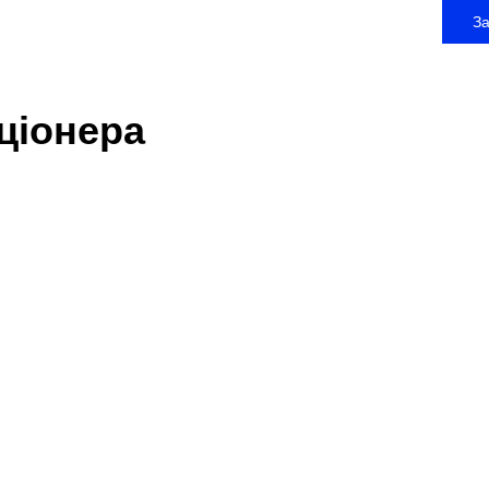
З
Офіс
ціонера
вул. 
м. Дн
Для к
+380 
works
Для с
+380 