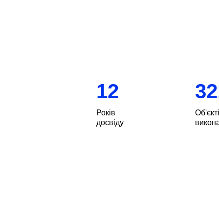
12
32
Років
Об'єкт
досвіду
викон
Ми реалізували сотні проєктів у Д
них квартири, котеджі, приватні б
це люди з різними ідеями, потр
реалізує проєкти будь-яких форма
Про деякі об’єкти ви чули та, мо