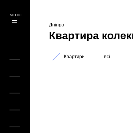
МЕНЮ
Дніпро
ru
Квартира колек
ua
Квартири
всі