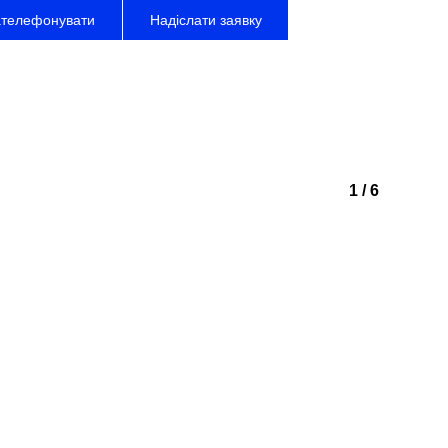
ателефонувати
Надіслати заявку
Грушевського, 48
іпро, Україна
1
/
6
лієнтів
(67) 563 53 06
pace.efficient@gmail.com
півпраці
(67) 828 76 75