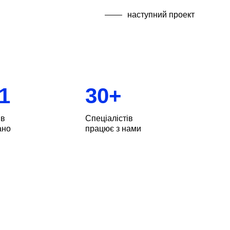
наступний проект
1
30
+
ів
Спеціалістів
ано
працює з нами
ніпрі, Києві, Одесі та Чернігові. Серед
удинки, офіси та заклади. Наші клієнти —
ебами та цілями. Команда BESPOKE
тів та не боїться складних завдань!
жливо, оцінили особисто. Ми реалізували