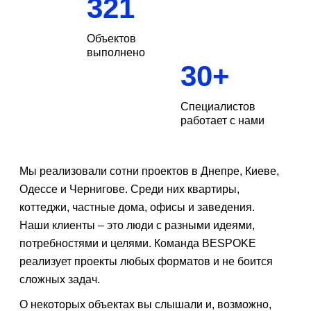
321
Объектов
выполнено
30
+
Специалистов
работает с нами
Мы реализовали сотни проектов в Днепре, Киеве,
Одессе и Чернигове. Среди них квартиры,
коттеджи, частные дома, офисы и заведения.
Заказать
звонок
Наши клиенты – это люди с разными идеями,
потребностями и целями. Команда BESPOKE
Также вы можете связаться с нами, позвонив по подходящему
реализует проекты любых форматов и не боится
номер телефона (из указанных на сайте) или по электронной
почте.
сложных задач.
О некоторых объектах вы слышали и, возможно,