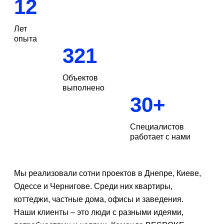
12
Лет
опыта
321
Объектов
выполнено
30
+
Специалистов
работает с нами
Мы реализовали сотни проектов в Днепре, Киеве,
Заказать
звонок
Одессе и Чернигове. Среди них квартиры,
коттеджи, частные дома, офисы и заведения.
Также вы можете связаться с нами, позвонив по подходящему
Наши клиенты – это люди с разными идеями,
номер телефона (из указанных на сайте) или по электронной
почте.